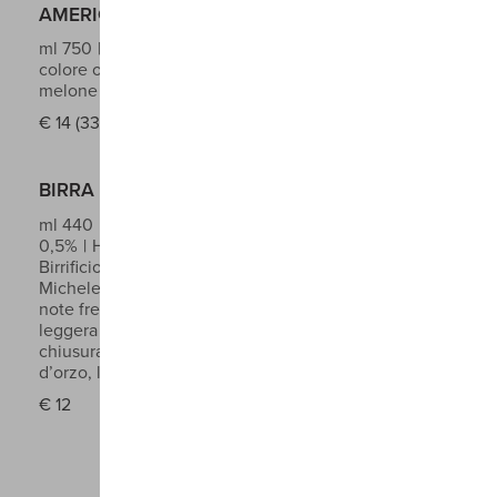
AMERICAN IPA
ml 750
Vol 6%
American Ipa stile West Coast di
colore oro con note tropicali quali pompelmo
melone e frutto della passione
€
14 (330ml) € 28 (750ml)
BIRRA DEL BOSCO HIKELIGHT PALE ALE
ml 440
Alcohol Free Pale Ale Vol. inferiore a
0,5%
Hikelight è una Pale Ale prodotta dal
Birrificio Artigianale Birra del Bosco, con sede a San
Michele all’Adige, in Trentino.
Olfatto emergono
note fresche di agrumi e frutta tropicale. In bocca è
leggera e scorrevole, con un equilibrio pulito e una
chiusura rinfrescante.
Ingredienti: acqua, malto
d’orzo, luppolo, lievito.
€
12