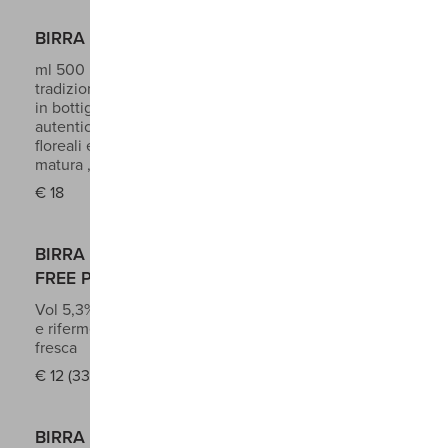
BIRRA DEL BOSCO WEISSBEAR
ml 500
Vol 5%
Birra Hefe-Weizen inspirata alla
tradizione tedesca, non pastorizzata e rifermentata
in bottiglia , pensata per chi ama le Wheat Beer
autentiche , equilibrate e rinfrescanti
Eleganti note
floreali e fruttate con immancabili sensori di banana
matura , al palato è fresca morbida e scorrevole
€
18
BIRRA DEL BOSCO PALE WHALE GLUTEN
FREE PALE ALE
Vol 5,3%
Birra chiara non filtrata, non pastorizzata,
e rifermentata in bottiglia. Note floreali, snella e
fresca
€
12 (330ml) € 25 (750ml)
BIRRA DEL BOSCO FROGGY HOPS