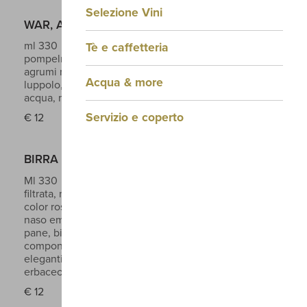
Selezione Vini
WAR, AMEN IPA GLUTEN FREE
ml 330
Vol 5,5%
American Ipa, ricordi di
Tè e caffetteria
pompelmo, arancia, tropicale e richiami di scorza di
agrumi nel finale
Ingredienti: acqua, malto d’orzo,
Acqua & more
luppolo, lievito. Non contiene glutine.
Ingredienti:
acqua, malto d’orzo, luppolo, lievito.
Servizio e coperto
€
12
BIRRA DEL BOSCO FOXTAIL
Ml 330
Vol 5,6%
Birra ad alta fermentazione, non
filtrata, non pastorizzata e rifermentata in bottiglia,
color rosso ramato dai riflessi rubino , mentre al
naso emergono delicate sfumature di crosta di
pane, biscotto e caramello mentre al palato la
componente maltata torna protagonista con
eleganti richiami tostati e delicati sensori di amaro
erbaceo
€
12