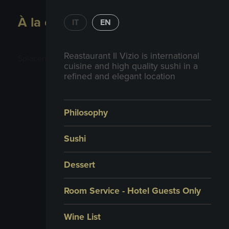
À la carte
IT
EN
Reastaurant Il Vizio is international
Spiacenti, non è presente nessuna lista attiva
cuisine and high quality sushi in a
refined and elegant location
Philosophy
Sushi
Dessert
Room Service - Hotel Guests Only
Wine List