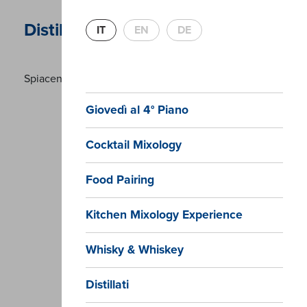
Distillati old
IT
EN
DE
Spiacenti, non è presente nessuna lista attiva
Giovedì al 4° Piano
Cocktail Mixology
Food Pairing
Kitchen Mixology Experience
Whisky & Whiskey
Distillati