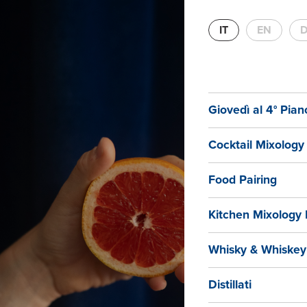
Gio
IT
EN
D
Giovedì al 4° Pian
Cocktail Mixology
Food Pairing
Kitchen Mixology 
Whisky & Whiskey
Distillati