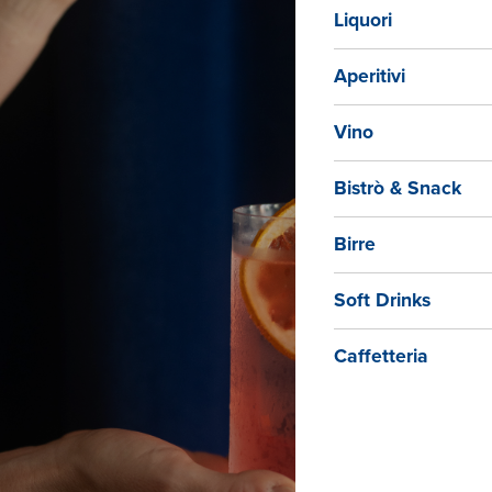
Liquori
Aperitivi
Tutti
Vino
2026,
piano
foodp
Bistrò & Snack
aspet
Birre
SEGN
Soft Drinks
4, 11,
Sette
Caffetteria
PREN
scriv