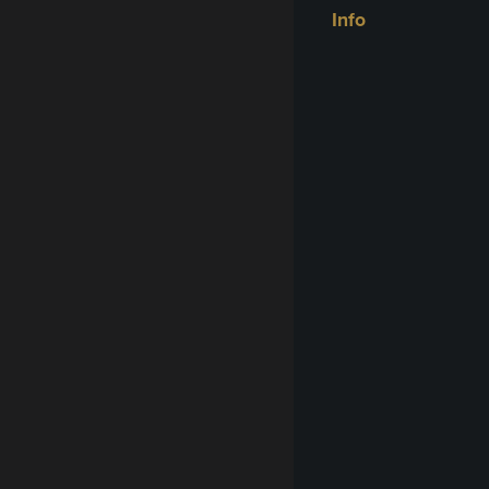
Info
Eda
Fagiol
€
6
Edam
Fagiol
€
7