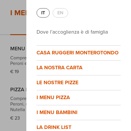
I MENU PIZZA
IT
EN
PIZZA NO STOP
Dove l’accoglienza è di famiglia
MENU PIZZA NO STOP
CASA RUGGERI MONTEROTONDO
Comprende anche le bevande analcoliche, Birra
Peroni e pizza con la Nutella
LA NOSTRA CARTA
€
19
LE NOSTRE PIZZE
PIZZA NO STOP + FRITTI
I MENU PIZZA
Comprende anche le bevande analcoliche, Birra
Peroni, una selezione di fritti e la pizza con la
Nutella
I MENU BAMBINI
€
23
LA DRINK LIST