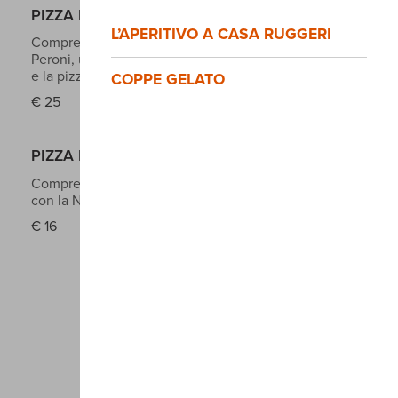
PIZZA NO STOP + ANTIPASTO
L’APERITIVO A CASA RUGGERI
Comprende anche le bevande analcoliche, Birra
Peroni, una selezione di salumi e formaggi regionali
e la pizza con la Nutella
COPPE GELATO
€
25
PIZZA NO STOP (età 11 - 15 anni)
Comprende anche le bevande analcoliche e pizza
con la Nutella
€
16