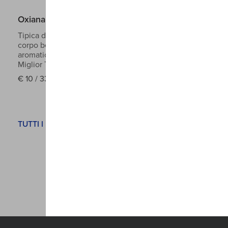
Oxiana Velvet - Tripel
Tipica della scuola belga, dal colore ambrato e di
corpo ben strutturato. Una grande complissità
aromatica ed una indubbia eleganza complessiva.
Miglior Tripel 2018.
8,8°
€
10 / 33cl
TUTTI I PREZZI SONO COMPRESI DI SERVIZIO E IVA