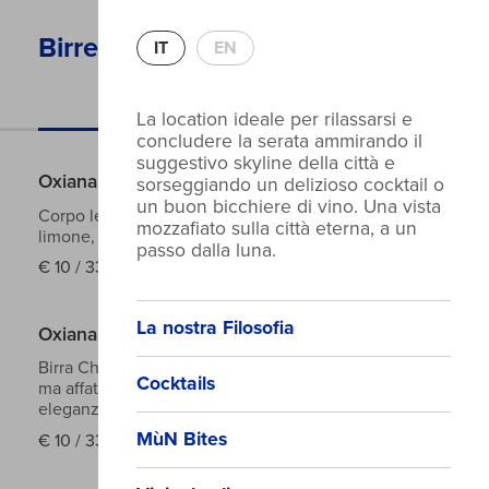
Birre
IT
EN
In Bottiglia
La location ideale per rilassarsi e
concludere la serata ammirando il
suggestivo skyline della città e
Oxiana Bernie - Blanche
sorseggiando un delizioso cocktail o
un buon bicchiere di vino. Una vista
Corpo leggero, aromi fruttati e floreali: coriandolo,
mozzafiato sulla città eterna, a un
limone, camomilla e melissa.
5,2°
passo dalla luna.
€
10 / 33cl
La nostra Filosofia
Oxiana Keller - Naturtrub
Birra Chiara a Bassa Fermentazione di facile beva
Cocktails
ma affatto banale, poco amara con grande
eleganza.
4.8°
MùN Bites
€
10 / 33cl
€
20 / 75cl