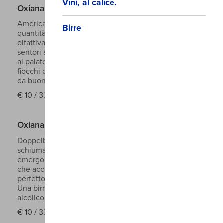
Vini, al calice.
Oxiana Epic - American IPA
American IPA color rame dal corpo medio. Le grandi
Birre
quantità di luppoli americani utilizzati la rendono
olfattivamente fortemente aromatica, ricca di
sentori agrumati e floreali, e creano un buon amaro
al palato. L’aggiunta di moderate percentuali di
fiocchi di mais rendono questa birra più beverina,
da buona tradizione americana.
€
10 / 33cl
Oxiana HotBock - Doppelbock
Doppelbock, Birra di colore rosso rubino con
schiuma bianca compatta e persistente. All’olfatto
emergono chiaramente sentori tostati e caramellati
che accompagnano l’intera bevuta risultando in
perfetto equilibrio con il leggero tenore erbaceo.
Una birra gustosa, beverina ma di buon grado
alcolico.
7.8°
€
10 / 33 cl