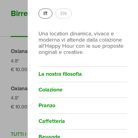
Birre
IT
EN
Birre alla spina
Una location dinamica, vivace e
moderna vi attende dalla colazione
all'Happy Hour con le sue proposte
Oxiana Keller
originali e creative.
4.8°
€
10.00 /40cl
La nostra filosofia
Oxiana Epic -
Colazione
4.8°
Pranzo
€
10.00 /40cl
Caffetteria
TUTTI I PREZZI SONO COMPRESI DI SERVIZIO E IVA
Bevande