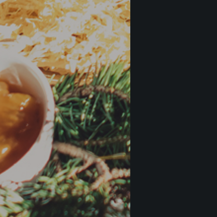
€
32
Monf
Fortet
€
28
BARB
Barb
Braid
€
20
Barb
Braid