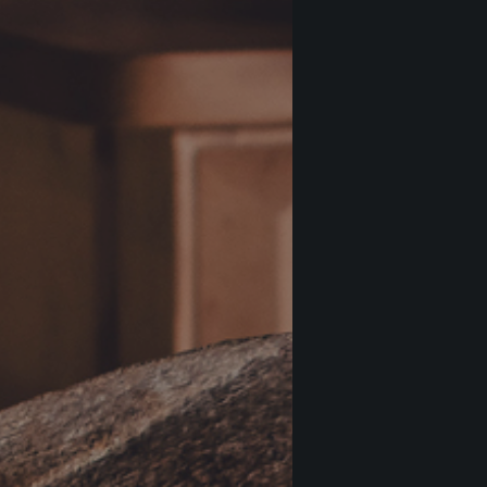
Tenut
€
34
Grign
Tenut
€
24
Grig
Tenut
€
20
Grig
Castel
€
20