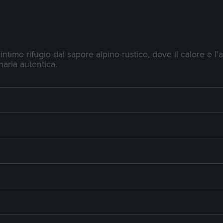
ta Vini
 Rossi
Vini Bianchi
Vini Rosé
Bollicine
Vini da
ntimo rifugio dal sapore alpino-rustico, dove il calore e l
naria autentica.
IA, PIEMONTE MONFERRATO
a d’Asti “Luna di Maggio” Vivace
a Gilli
Piemonte Monferrato
2017
a d’Asti doc “I Ronchi” Vivace
ico Capello
Piemonte Monferrato
2017