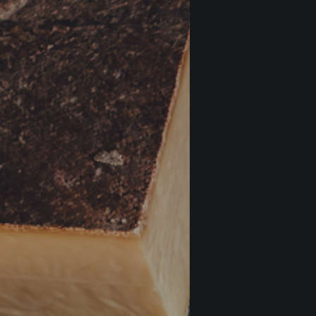
Grign
Accor
€
22
Grig
Vicar
€
20
Grig
Accor
€
44
Ruch
Gatto
€
22