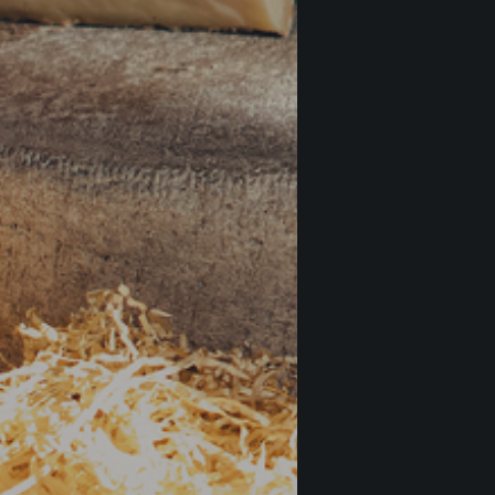
Ruch
Ameli
€
24
Ruch
Tomm
€
26
Ruch
Luca 
€
24
Monf
Castel