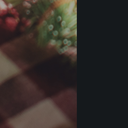
Vicar
€
28
Barb
Castel
€
30
Barbe
Accor
€
40
Barb
Tenut
€
38