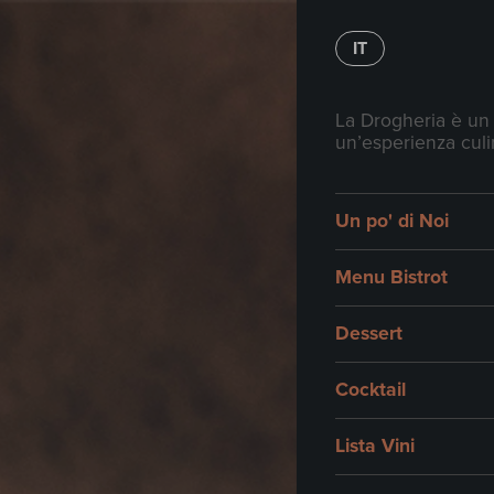
Lis
IT
Vini
La Drogheria è un i
un’esperienza culi
Un po' di Noi
ITAL
Menu Bistrot
Freis
Dessert
Cascin
€
18
Cocktail
Freis
Lista Vini
Domen