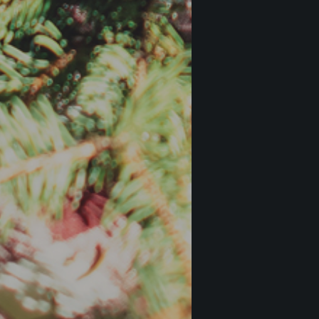
€
36
Barb
Accor
€
20
Vino
Iuli F
€
20
Barbe
Accor
€
26
Barbe