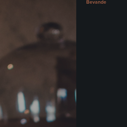
Bevande
€
18
Monf
Castel
€
18
Monfe
Accor
€
22
Freis
Domen
€
28
Freis